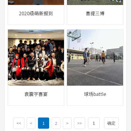
2020级萌新报到
喜提三博
袁震宇喜宴
球场battle
<<
<
1
2
>
>>